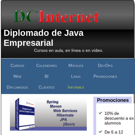
Diplomado de Java
Empresarial
Cursos en aula, en línea o en vídeo.
Cursos
Calendario
Móviles
DevOps
Web
BI
Linux
Promociones
Diplomados
Clientes
Informes
Promociones
10% de
descuento a ex
alumnos
De 6 a 12